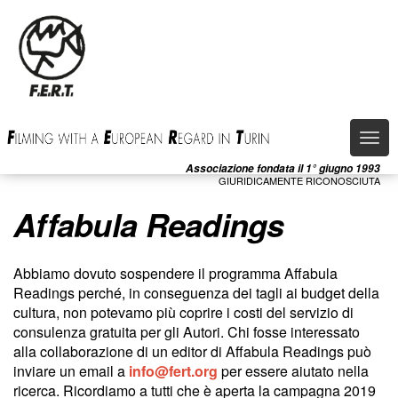
Salta
al
contenuto
principale
Togg
navi
Associazione fondata il 1° giugno 1993
GIURIDICAMENTE RICONOSCIUTA
Affabula Readings
Abbiamo dovuto sospendere il programma Affabula
Readings perché, in conseguenza dei tagli ai budget della
cultura, non potevamo più coprire i costi del servizio di
consulenza gratuita per gli Autori. Chi fosse interessato
alla collaborazione di un editor di Affabula Readings può
inviare un email a
info@fert.org
per essere aiutato nella
ricerca. Ricordiamo a tutti che è aperta la campagna 2019