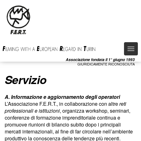
Salta
al
contenuto
principale
Togg
navi
Associazione fondata il 1° giugno 1993
GIURIDICAMENTE RICONOSCIUTA
Servizio
A. Informazione e aggiornamento degli operatori
L’Associazione F.E.R.T., in collaborazione con altre
reti
professionali e istituzioni
, organizza workshop, seminari,
conferenze di formazione imprenditoriale continua e
promuove riunioni di bilancio subito dopo i principali
mercati internazionali, al fine di far circolare nell’ambiente
produttivo la conoscenza delle tendenze più recenti.