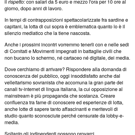
il
rispetto
:
con salari da 5 euro e mezzo l'ora per 10 ore al
giorno, dopo anni di lavoro.
In tempi di contrapposizioni spettacolarizzate fra sardine e
capitani, la lotta di cui sopra è emblematica quanto lo è il
silenzio mediatico che la tiene nascosta.
Anche i prossimi incontri vorremmo tenerli con e nelle sedi
di Comitati e Movimenti impegnati in battaglie civili che
non bucano lo schermo, né cartaceo né digitale, dei media.
Dove cerchiamo di arrivare? Rispondere alla domanda di
conoscenza del pubblico, oggi insoddisfatto anche dal
velleitarismo sovranista che accomuna la gran parte dei
canali tv-internet di lingua italiana, la cui opposizione al
mainstream è più propaganda che sostanza. Creare
confluenza tra fame di conoscere ed esperienze di lotta,
anche lotte di sapere tanto affascinanti e meritevoli di
studio quanto sconosciute perché censurate da lobby-e-
media.
Soltanto gli indipendenti possono provarci.