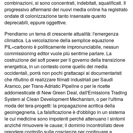
combinazioni, si sono concentrati, indebitati, squalificati. Il
progressivo affermarsi dei nuovi media online ha registrato
ondate di colonizzazione tanto insensate quanto
deprecabili, eppure oggettive.
Prendiamo un tema di crescente attualità: l'emergenza
climatica. La veicolazione della semplice equazione
PIL=carbonio è politicamente impronunciabile, nessun
commissioning editor vuole più sentirne parlare. La
costruzione del soft power per il governo della transizione
energetica, in un contesto come quello dei media
occidentali, porrà non pochi grattacapi ai documentaristi
che rifiutino di realizzare filmati industriali per Saudi
Aramco, per Trans-Adriatic Pipeline o per le ricette
addomesticate di New Green Deal, dall'Emissions Trading
System al Clean Development Mechanism, o per l'ultima
moda dei tera-progetti: la propagazione acritica della
geoingegneria. La falsificazione è d'obbligo in un sistema
le cui medicine sono impotenti perché attenuano i sintomi
anziché rimuovere le cause; il dominio incontrollato deve
prendere controllo sulle coscienze per continuare a