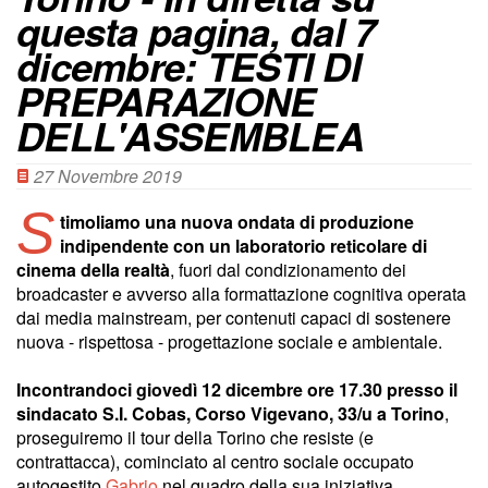
questa pagina, dal 7
dicembre: TESTI DI
PREPARAZIONE
DELL'ASSEMBLEA
27 Novembre 2019
S
timoliamo una nuova ondata di produzione
indipendente con un laboratorio reticolare di
cinema della realtà
, fuori dal condizionamento dei
broadcaster e avverso alla formattazione cognitiva operata
dai media mainstream, per contenuti capaci di sostenere
nuova - rispettosa - progettazione sociale e ambientale.
Incontrandoci giovedì 12 dicembre ore 17.30 presso il
sindacato S.I. Cobas, Corso Vigevano, 33/u a Torino
,
proseguiremo il tour della Torino che resiste (e
contrattacca), cominciato al centro sociale occupato
autogestito
Gabrio
nel quadro della sua iniziativa