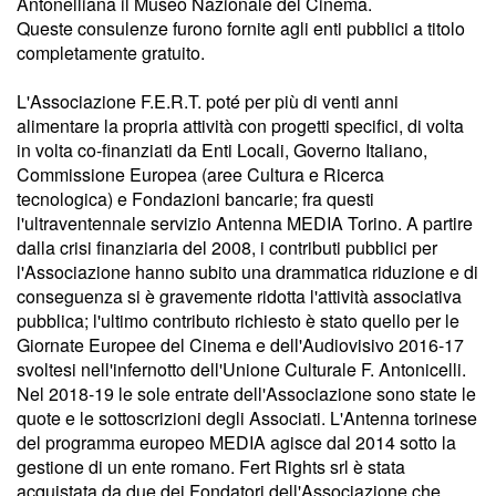
Antonelliana il Museo Nazionale del Cinema.
Queste consulenze furono fornite agli enti pubblici a titolo
completamente gratuito.
L'Associazione F.E.R.T. poté per più di venti anni
alimentare la propria attività con progetti specifici, di volta
in volta co-finanziati da Enti Locali, Governo Italiano,
Commissione Europea (aree Cultura e Ricerca
tecnologica) e Fondazioni bancarie; fra questi
l'ultraventennale servizio Antenna MEDIA Torino. A partire
dalla crisi finanziaria del 2008, i contributi pubblici per
l'Associazione hanno subito una drammatica riduzione e di
conseguenza si è gravemente ridotta l'attività associativa
pubblica; l'ultimo contributo richiesto è stato quello per le
Giornate Europee del Cinema e dell'Audiovisivo 2016-17
svoltesi nell'infernotto dell'Unione Culturale F. Antonicelli.
Nel 2018-19 le sole entrate dell'Associazione sono state le
quote e le sottoscrizioni degli Associati. L'Antenna torinese
del programma europeo MEDIA agisce dal 2014 sotto la
gestione di un ente romano. Fert Rights srl è stata
acquistata da due dei Fondatori dell'Associazione che