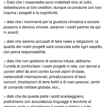
> Dato che i massmedia sono indebitati sino al collo,
obbediscono ai loro creditori, dunque co-produrre con loro
inquina i progetti e la cognitività;
> dato che i movimenti per la giustizia climatica e sociale
possono e devono vincere, saranno i nostri partner da qui
in avanti;
> dato che saremo accusati di fake news e istigazioni, la
qualità dei nostri progetti sarà corazzata sotto ogni aspetto,
con piena responsabilità;
> dato che non godiamo di scienza infusa, abbiamo
l’umiltà di confrontare i nostri progetti in rete, con donne e
uomini attivi da anni contro tunnel alpini di base,
metanodotti internazionali, privatizzazioni di beni
comuni, trivellazioni di terre fertili e di mari pescosi, centri
di comando militare globale, ecc.;
> dato che da questa parte i soldi scarseggiano,
pratichiamo con accuratezza linguaggi e tecniche al
minimo costo e allarghiamo il nostro pubblico a tutta