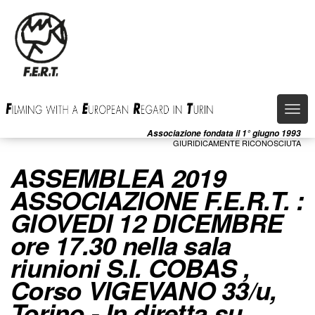
Salta
al
contenuto
principale
Togg
navi
Associazione fondata il 1° giugno 1993
GIURIDICAMENTE RICONOSCIUTA
ASSEMBLEA 2019
ASSOCIAZIONE F.E.R.T. :
GIOVEDI 12 DICEMBRE
ore 17.30 nella sala
riunioni S.I. COBAS ,
Corso VIGEVANO 33/u,
Torino - In diretta su