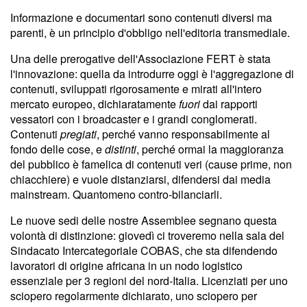
Informazione e documentari sono contenuti diversi ma
parenti, è un principio d'obbligo nell'editoria transmediale.
Una delle prerogative dell'Associazione FERT è stata
l'innovazione: quella da introdurre oggi è l'aggregazione di
contenuti, sviluppati rigorosamente e mirati all'intero
mercato europeo, dichiaratamente
fuori
dai rapporti
vessatori con i broadcaster e i grandi conglomerati.
Contenuti
pregiati
, perché vanno responsabilmente al
fondo delle cose, e
distinti
, perché ormai la maggioranza
del pubblico è famelica di contenuti veri (cause prime, non
chiacchiere) e vuole distanziarsi, difendersi dai media
mainstream. Quantomeno contro-bilanciarli.
Le nuove sedi delle nostre Assemblee segnano questa
volontà di distinzione: giovedì ci troveremo nella sala del
Sindacato Intercategoriale COBAS, che sta difendendo
lavoratori di origine africana in un nodo logistico
essenziale per 3 regioni del nord-Italia. Licenziati per uno
sciopero regolarmente dichiarato, uno sciopero per