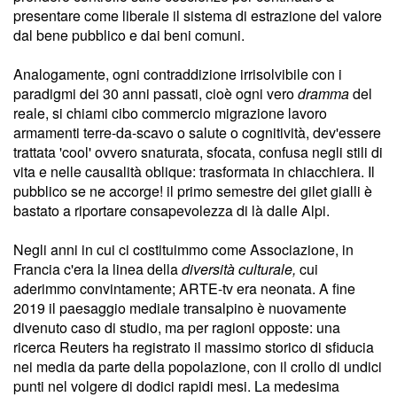
presentare come liberale il sistema di estrazione del valore
dal bene pubblico e dai beni comuni.
Analogamente, ogni contraddizione irrisolvibile con i
paradigmi dei 30 anni passati, cioè ogni vero
dramma
del
reale, si chiami cibo commercio migrazione lavoro
armamenti terre-da-scavo o salute o cognitività, dev'essere
trattata 'cool' ovvero snaturata, sfocata, confusa negli stili di
vita e nelle causalità oblique: trasformata in chiacchiera. Il
pubblico se ne accorge! il primo semestre dei gilet gialli è
bastato a riportare consapevolezza di là dalle Alpi.
Negli anni in cui ci costituimmo come Associazione, in
Francia c'era la linea della
diversità culturale,
cui
aderimmo convintamente; ARTE-tv era neonata. A fine
2019 il paesaggio mediale transalpino è nuovamente
divenuto caso di studio, ma per ragioni opposte: una
ricerca Reuters ha registrato il massimo storico di sfiducia
nei media da parte della popolazione, con il crollo di undici
punti nel volgere di dodici rapidi mesi. La medesima