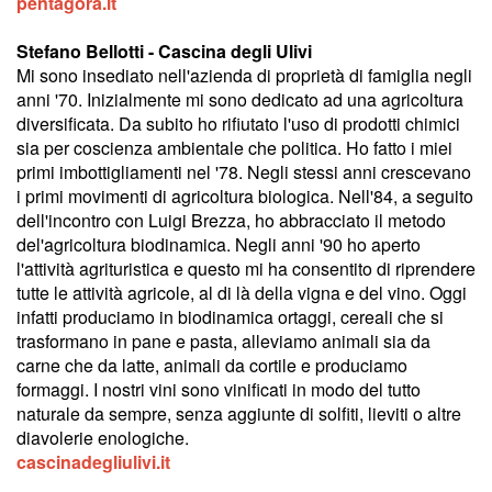
pentagora.it
Stefano Bellotti - Cascina degli Ulivi
Mi sono insediato nell'azienda di proprietà di famiglia negli
anni '70. Inizialmente mi sono dedicato ad una agricoltura
diversificata. Da subito ho rifiutato l'uso di prodotti chimici
sia per coscienza ambientale che politica. Ho fatto i miei
primi imbottigliamenti nel '78. Negli stessi anni crescevano
i primi movimenti di agricoltura biologica. Nell'84, a seguito
dell'incontro con Luigi Brezza, ho abbracciato il metodo
del'agricoltura biodinamica. Negli anni '90 ho aperto
l'attività agrituristica e questo mi ha consentito di riprendere
tutte le attività agricole, al di là della vigna e del vino. Oggi
infatti produciamo in biodinamica ortaggi, cereali che si
trasformano in pane e pasta, alleviamo animali sia da
carne che da latte, animali da cortile e produciamo
formaggi. I nostri vini sono vinificati in modo del tutto
naturale da sempre, senza aggiunte di solfiti, lieviti o altre
diavolerie enologiche.
cascinadegliulivi.it