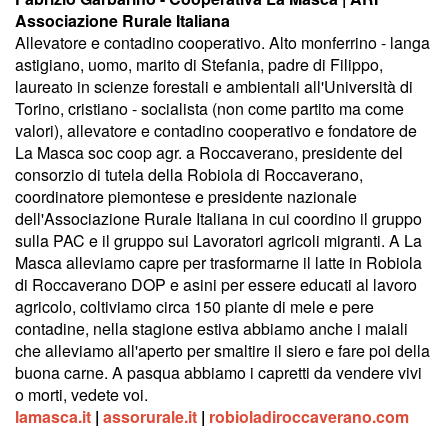
Associazione Rurale Italiana
Allevatore e contadino cooperativo. Alto monferrino - langa
astigiano, uomo, marito di Stefania, padre di Filippo,
laureato in scienze forestali e ambientali all'Università di
Torino, cristiano - socialista (non come partito ma come
valori), allevatore e contadino cooperativo e fondatore de
La Masca soc coop agr. a Roccaverano, presidente del
consorzio di tutela della Robiola di Roccaverano,
coordinatore piemontese e presidente nazionale
dell'Associazione Rurale Italiana in cui coordino il gruppo
sulla PAC e il gruppo sui Lavoratori agricoli migranti. A La
Masca alleviamo capre per trasformarne il latte in Robiola
di Roccaverano DOP e asini per essere educati al lavoro
agricolo, coltiviamo circa 150 piante di mele e pere
contadine, nella stagione estiva abbiamo anche i maiali
che alleviamo all'aperto per smaltire il siero e fare poi della
buona carne. A pasqua abbiamo i capretti da vendere vivi
o morti, vedete voi.
lamasca.it
|
assorurale.it
|
robioladiroccaverano.com