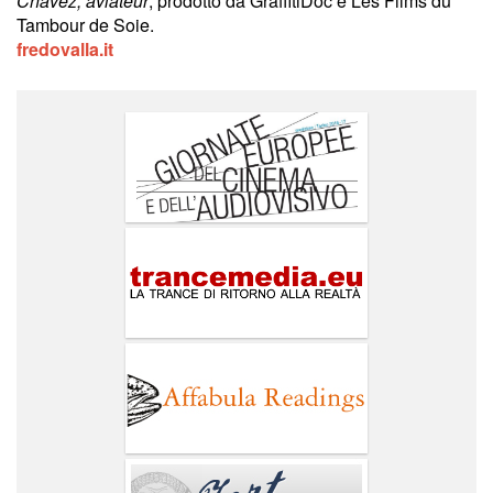
Chávez, aviateur
, prodotto da GraffitiDoc e Les Films du
Tambour de Soie.
fredovalla.it