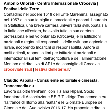
Antonio Onorati - Centro Internazionale Crocevia |
Festival delle Terre
Contadino nel podere 1519 dell'Ente Maremma, assegnato
nel 1957 alla sua famiglia di braccianti e pecorai. Laureato
in Statistica, una breve carriera universitaria sviluppata sia
in Italia che all'estero, ha svolto tutta la sua carriera
professionale nel volontariato (Crocevia) e in istituzioni
nazionali o regionali responsabili dello sviluppo agricolo e
rurale, ricoprendo incarichi di responsabilità. Autore di
molti articoli, rapporti o libri per istituzioni nazionali e
internazionali sui temi dell’agricoltura e dell’alimentazione.
Membro del direttivo di ARI e del consiglio di Crocevia.
croceviaterra.it
|
festivaldelleterre.it
/
Claudio Papalia - Consulente editoriale e cineasta,
Trancemedia.eu
Lavora da oltre trent'anni con Tiziana Ripani. Socio
fondatore di Associazione F.E.R.T., dirige Trancemedia.eu
"la trance di ritorno alla realtà" e le Giornate Europee del
Cinema e dell'Audiovisivo 2016-17. Ha proposto e diretto