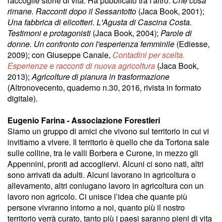
raccoglie storie di vita. Ha pubblicato tra l'altro:
Che cosa
rimane. Racconti dopo il Sessantotto
(Jaca Book, 2001);
Una fabbrica di elicotteri. L'Agusta di Cascina Costa.
Testimoni e protagonisti
(Jaca Book, 2004);
Parole di
donne. Un confronto con l'esperienza femminile
(Ediesse,
2009); con Giuseppe Canale,
Contadini per scelta.
Esperienze e racconti di nuova agricoltura
(Jaca Book,
2013);
Agricolture di pianura in trasformazione
(Altronovecento, quaderno n.30, 2016, rivista in formato
digitale).
Eugenio Farina - Associazione ForestIeri
Siamo un gruppo di amici che vivono sul territorio in cui vi
invitiamo a vivere. Il territorio è quello che da Tortona sale
sulle colline, tra le valli Borbera e Curone, in mezzo gli
Appennini, pronti ad accogliervi. Alcuni ci sono nati, altri
sono arrivati da adulti. Alcuni lavorano in agricoltura o
allevamento, altri coniugano lavoro in agricoltura con un
lavoro non agricolo. Ci unisce l’idea che quante più
persone vivranno intorno a noi, quanto più il nostro
territorio verrà curato, tanto più i paesi saranno pieni di vita