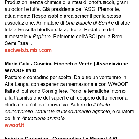
Produzioni senza chimica di sintesi di ortofrutticoli, grani
autoctoni e luffe. Già presidente dell'ASCI Piemonte,
attualmente Responsabile area sementi per la stessa
associazione. Animatore di
Una Babele di Semi
e di altre
iniziative sulla biodiversità agricola. Redattore del
trimestrale
Il Pagliaio
. Referente dell'ASCI per la Rete
Semi Rurali.
asciweb.tumblr.com
Mario Gala - Cascina Finocchio Verde | Associazione
WWOOF Italia
Pastore e contadino per scelta. Da oltre un ventennio in
Alta Langa, con esperienza internazionale con WWOOF
Italia di cui sono Consigliere. Porto le tematiche intorno
alla trasmissione dei saperi e al recupero della memoria
storica in un'ottica innovativa. Autore de
Il Gesto
dell'ombrello. Manuale di insediamento agricolo
, e curatore
del film
At-trazione animale
.
wwoof.it
Fabrizio Garbarino - Cooperativa La Masca | ARI