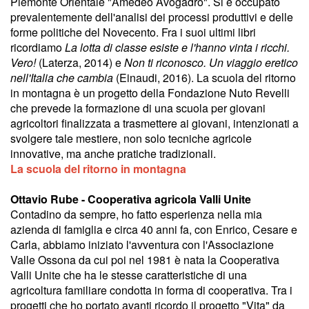
Piemonte Orientale "Amedeo Avogadro". Si è occupato
prevalentemente dell'analisi dei processi produttivi e delle
forme politiche del Novecento. Fra i suoi ultimi libri
ricordiamo
La lotta di classe esiste e l'hanno vinta i ricchi.
Vero!
(Laterza, 2014) e
Non ti riconosco. Un viaggio eretico
nell'Italia che cambia
(Einaudi, 2016). La scuola del ritorno
in montagna è un progetto della Fondazione Nuto Revelli
che prevede la formazione di una scuola per giovani
agricoltori finalizzata a trasmettere ai giovani, intenzionati a
svolgere tale mestiere, non solo tecniche agricole
innovative, ma anche pratiche tradizionali.
La scuola del ritorno in montagna
Ottavio Rube - Cooperativa agricola Valli Unite
Contadino da sempre, ho fatto esperienza nella mia
azienda di famiglia e circa 40 anni fa, con Enrico, Cesare e
Carla, abbiamo iniziato l'avventura con l'Associazione
Valle Ossona da cui poi nel 1981 è nata la Cooperativa
Valli Unite che ha le stesse caratteristiche di una
agricoltura familiare condotta in forma di cooperativa. Tra i
progetti che ho portato avanti ricordo il progetto "Vita" da