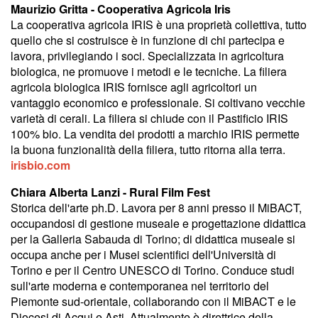
Maurizio Gritta - Cooperativa Agricola Iris
La cooperativa agricola IRIS è una proprietà collettiva, tutto
quello che si costruisce è in funzione di chi partecipa e
lavora, privilegiando i soci. Specializzata in agricoltura
biologica, ne promuove i metodi e le tecniche. La filiera
agricola biologica IRIS fornisce agli agricoltori un
vantaggio economico e professionale. Si coltivano vecchie
varietà di cerali. La filiera si chiude con il Pastificio IRIS
100% bio. La vendita dei prodotti a marchio IRIS permette
la buona funzionalità della filiera, tutto ritorna alla terra.
irisbio.com
Chiara Alberta Lanzi - Rural Film Fest
Storica dell'arte ph.D. Lavora per 8 anni presso il MiBACT,
occupandosi di gestione museale e progettazione didattica
per la Galleria Sabauda di Torino; di didattica museale si
occupa anche per i Musei scientifici dell'Università di
Torino e per il Centro UNESCO di Torino. Conduce studi
sull'arte moderna e contemporanea nel territorio del
Piemonte sud-orientale, collaborando con il MiBACT e le
Diocesi di Acqui e Asti. Attualmente è direttrice della