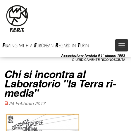
Salta
al
contenuto
principale
Togg
navi
Associazione fondata il 1° giugno 1993
GIURIDICAMENTE RICONOSCIUTA
Chi si incontra al
Laboratorio "la Terra ri-
media"
24 Febbraio 2017