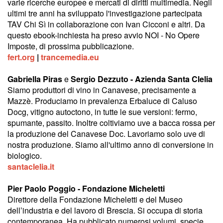
varie ricerche europee e mercati di diritti multimedia. Negli
ultimi tre anni ha sviluppato l'investigazione partecipata
TAV Chi Sì in collaborazione con Ivan Cicconi e altri. Da
questo ebook-inchiesta ha preso avvio NOI - No Opere
Imposte, di prossima pubblicazione.
fert.org
|
trancemedia.eu
Gabriella Piras
e
Sergio Dezzuto - Azienda Santa Clelia
Siamo produttori di vino in Canavese, precisamente a
Mazzè. Produciamo in prevalenza Erbaluce di Caluso
Docg, vitigno autoctono, in tutte le sue versioni: fermo,
spumante, passito. Inoltre coltiviamo uve a bacca rossa per
la produzione del Canavese Doc. Lavoriamo solo uve di
nostra produzione. Siamo all'ultimo anno di conversione in
biologico.
santaclelia.it
Pier Paolo Poggio - Fondazione Micheletti
Direttore della Fondazione Micheletti e del Museo
dell’industria e del lavoro di Brescia. Si occupa di storia
contemporanea. Ha pubblicato numerosi volumi, specie