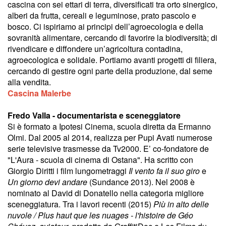
cascina con sei ettari di terra, diversificati tra orto sinergico,
alberi da frutta, cereali e leguminose, prato pascolo e
bosco. Ci ispiriamo ai principi dell’agroecologia e della
sovranità alimentare, cercando di favorire la biodiversità; di
rivendicare e diffondere un’agricoltura contadina,
agroecologica e solidale. Portiamo avanti progetti di filiera,
cercando di gestire ogni parte della produzione, dal seme
alla vendita.
Cascina Malerbe
Fredo Valla - documentarista e sceneggiatore
Si è formato a Ipotesi Cinema, scuola diretta da Ermanno
Olmi. Dal 2005 al 2014, realizza per Pupi Avati numerose
serie televisive trasmesse da Tv2000. E’ co-fondatore de
"L'Aura - scuola di cinema di Ostana". Ha scritto con
Giorgio Diritti i film lungometraggi
Il vento fa il suo giro
e
Un giorno devi andare
(Sundance 2013). Nel 2008 è
nominato al David di Donatello nella categoria migliore
sceneggiatura. Tra i lavori recenti (2015)
Più in alto delle
nuvole / Plus haut que les nuages - l'histoire de Géo