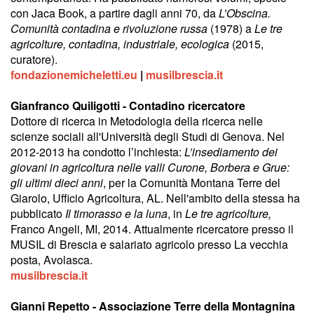
con Jaca Book, a partire dagli anni 70, da
L’Obscina.
Comunità contadina e rivoluzione russa
(1978) a
Le tre
agricolture, contadina, industriale, ecologica
(2015,
curatore).
fondazionemicheletti.eu
|
musilbrescia.it
Gianfranco Quiligotti
- Contadino ricercatore
Dottore di ricerca in Metodologia della ricerca nelle
scienze sociali all'Università degli Studi di Genova. Nel
2012-2013 ha condotto l’inchiesta:
L’insediamento dei
giovani in agricoltura
nelle valli Curone, Borbera e Grue:
gli ultimi dieci anni
, per la Comunità Montana Terre del
Giarolo, Ufficio Agricoltura, AL. Nell'ambito della stessa ha
pubblicato
Il timorasso e la luna
, in
Le tre agricolture,
Franco Angeli, MI, 2014. Attualmente ricercatore presso il
MUSIL di Brescia e salariato agricolo presso La vecchia
posta, Avolasca.
musilbrescia.it
Gianni Repetto - Associazione Terre della Montagnina