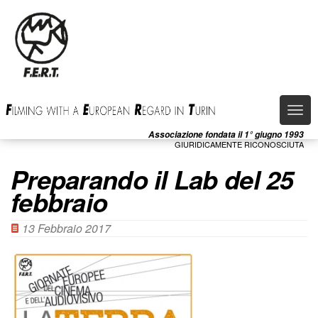
Salta
al
contenuto
principale
Togg
navi
Associazione fondata il 1° giugno 1993
GIURIDICAMENTE RICONOSCIUTA
Preparando il Lab del 25
febbraio
13 Febbraio 2017