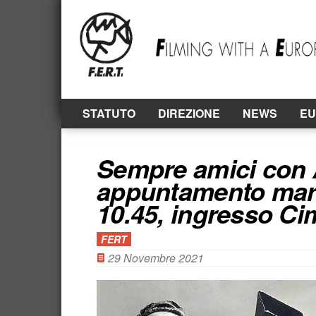
Salta
al
contenuto
principale
STATUTO
DIREZIONE
NEWS
EU
Sempre amici con A
appuntamento mart
10.45, ingresso C
FERT
29 Novembre 2021