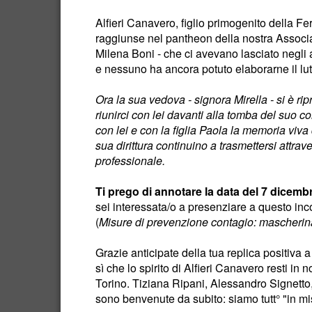
Alfieri Canavero, figlio primogenito della F
raggiunse nel pantheon della nostra Associ
Milena Boni - che ci avevano lasciato negli 
e nessuno ha ancora potuto elaborarne il lut
Ora la sua vedova - signora Mirella - si è ri
riunirci con lei davanti alla tomba del suo 
con lei e con la figlia Paola la memoria viva
sua dirittura continuino a trasmettersi attrave
professionale.
Ti prego di annotare la data del 7 dicem
sei interessata/o a presenziare a questo in
(
Misure di prevenzione contagio: mascherin
Grazie anticipate della tua replica positiva
sì che lo spirito di Alfieri Canavero resti i
Torino. Tiziana Ripani, Alessandro Signetto,
sono benvenute da subito: siamo tutt° "in m