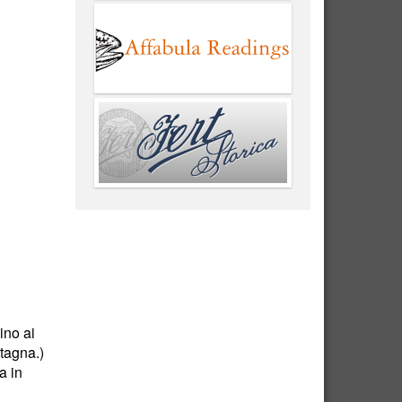
ino ai
ntagna.)
a in