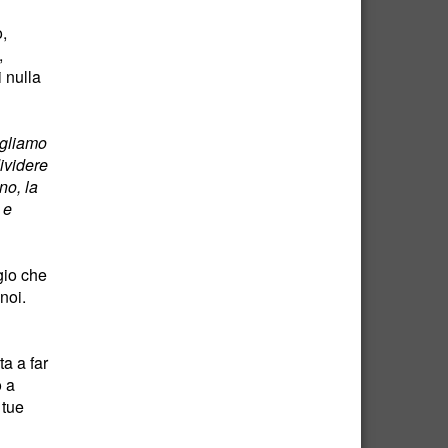
o,
,
 nulla
ogliamo
ividere
no, la
 e
gio che
noi.
ta a far
o a
 tue