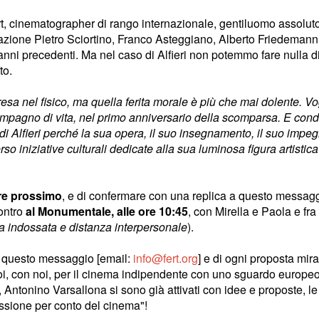
ert, cinematographer di rango internazionale, gentiluomo assolut
azione Pietro Sciortino, Franco Asteggiano, Alberto Friedemann
anni precedenti. Ma nel caso di Alfieri non potemmo fare nulla di
to.
presa nel fisico, ma quella ferita morale è più che mai dolente. V
compagno di vita, nel primo anniversario della scomparsa. E cond
 di Alfieri perché la sua opera, il suo insegnamento, il suo impeg
rso iniziative culturali dedicate alla sua luminosa figura artistica
bre prossimo
, e di confermare con una replica a questo messag
contro
al Monumentale, alle ore 10:45
, con Mirella e Paola e fra 
a indossata e distanza interpersonale
).
 a questo messaggio [email:
info@fert.org
] e di ogni proposta mira
n noi, con noi, per il cinema indipendente con uno sguardo europe
 Antonino Varsallona si sono già attivati con idee e proposte, le
issione per conto del cinema"!