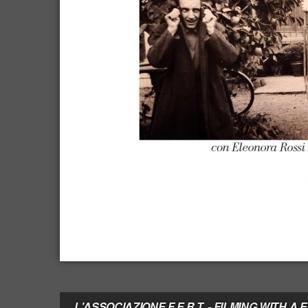
L'ASSOCIAZIONE F.E.R.T. - FILMING WITH A